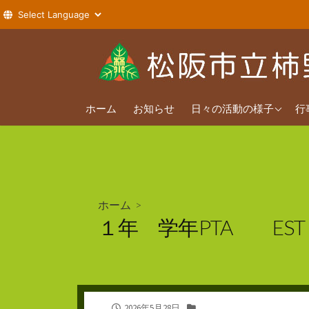
コ
ン
テ
ン
2026年度
ツ
ホーム
お知らせ
日々の活動の様子
行
へ
2025年度
ス
2024年度
キ
ッ
プ
ホーム
>
１年 学年PTA EST
公
カ
2026年5月28日