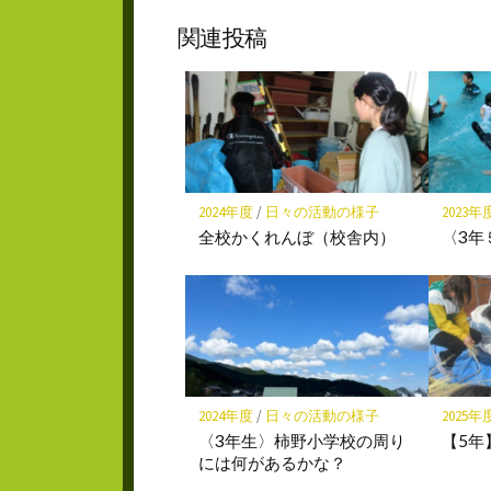
ブ
ェ
ッ
ア
関連投稿
ク
マ
ー
ク
に
保
存
2024年度
/
日々の活動の様子
2023年
全校かくれんぼ（校舎内）
〈3年
2024年度
/
日々の活動の様子
2025年
〈3年生〉柿野小学校の周り
【5年
には何があるかな？