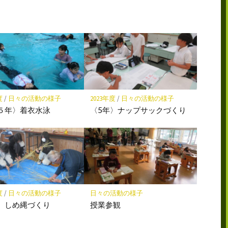
読
ェ
ェ
存
ア
ア
度
/
日々の活動の様子
2023年度
/
日々の活動の様子
５年〉着衣水泳
〈5年〉ナップサックづくり
度
/
日々の活動の様子
日々の活動の様子
】しめ縄づくり
授業参観