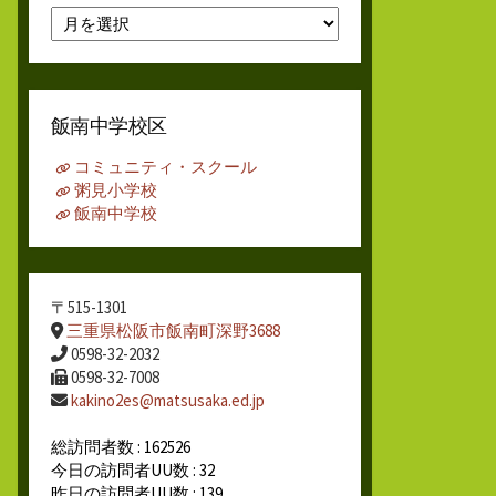
月
別
ア
ー
カ
飯南中学校区
イ
ブ
コミュニティ・スクール
粥見小学校
飯南中学校
〒515-1301
三重県松阪市飯南町深野3688
0598-32-2032
0598-32-7008
kakino2es@matsusaka.ed.jp
総訪問者数 : 162526
今日の訪問者UU数 : 32
昨日の訪問者UU数 : 139