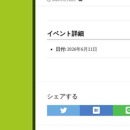
開
テ
日
ゴ
リ
ー
イベント詳細
日付:
2026年6月11日
シェアする
は
Twitter
て
で
な
シ