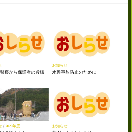
購
シ
シ
保
読
ェ
ェ
存
ア
ア
せ
お知らせ
県警察から保護者の皆様
水難事故防止のために
せ
/
2020年度
お知らせ