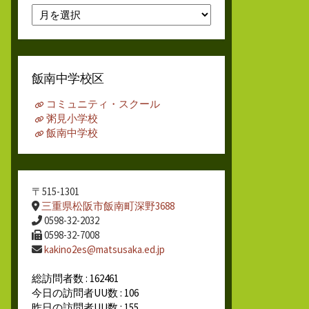
月
別
ア
ー
カ
飯南中学校区
イ
ブ
コミュニティ・スクール
粥見小学校
飯南中学校
〒515-1301
三重県松阪市飯南町深野3688
0598-32-2032
0598-32-7008
kakino2es@matsusaka.ed.jp
総訪問者数 : 162461
今日の訪問者UU数 : 106
昨日の訪問者UU数 : 155