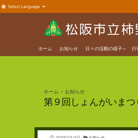
コ
ン
テ
ン
2026年度
ツ
ホーム
お知らせ
日々の活動の様子
行
へ
2025年度
ス
2024年度
キ
ッ
プ
ホーム
>
お知らせ
第９回しょんがいまつ
公
カ
2025年5月16日
お知らせ