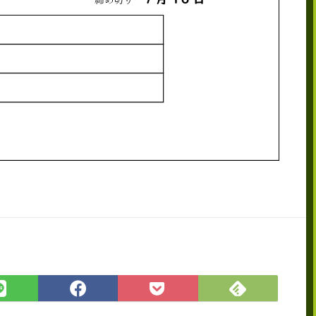
Feedly
LINE
Facebook
Pocket
で
で
で
に