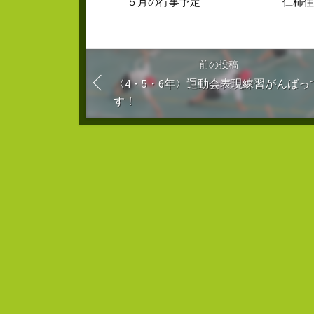
５月の行事予定
仁柿
前の投稿
〈4・5・6年〉運動会表現練習がんばっ
す！