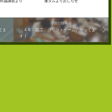
住民協議会より
蓮ダムよりおしらせ
次の投稿
てま
〈４年〉図工 コリントゲーム、作ってま
す！