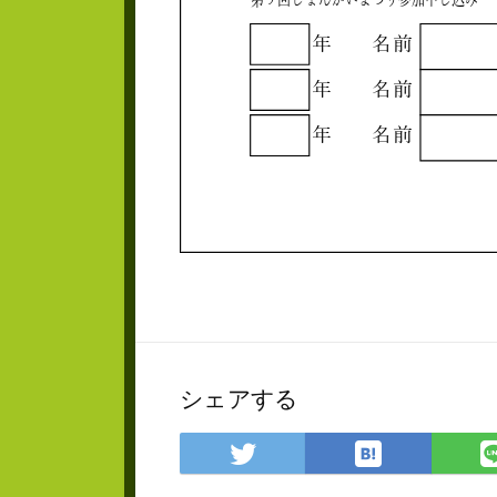
シェアする
は
Twitter
て
で