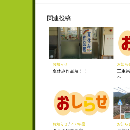
な
シ
ブ
ェ
ッ
ア
関連投稿
ク
マ
ー
ク
に
保
存
お知らせ
お知ら
夏休み作品展！！
三重
へ
お知らせ
/
2022年度
お知ら