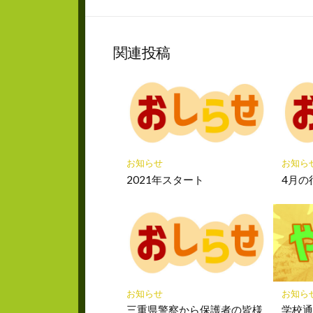
な
シ
ブ
ェ
ッ
ア
関連投稿
ク
マ
ー
ク
に
保
存
お知らせ
お知ら
2021年スタート
4月の
お知らせ
お知ら
三重県警察から保護者の皆様
学校通