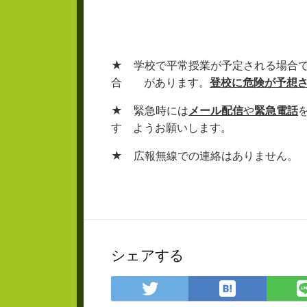
★ 学校で平常授業が予定される場合
合 があります。
登校に危険が予想
★ 緊急時には
メール配信
や
緊急電話
す ようお願いします。
★ 広報無線での連絡はありません。
シェアする
は
Twitter
て
で