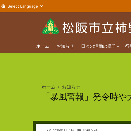
コ
ン
テ
ン
2026年度
ツ
ホーム
お知らせ
日々の活動の様子
行
へ
2025年度
ス
2024年度
キ
ッ
プ
ホーム
>
お知らせ
「暴風警報」発令時や
公
カ
2020年9月1日
お知らせ