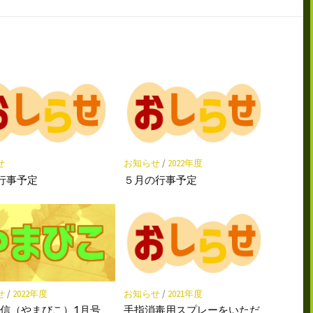
購
シ
シ
保
読
ェ
ェ
存
ア
ア
せ
お知らせ
/
2022年度
行事予定
５月の行事予定
せ
/
2022年度
お知らせ
/
2021年度
信（やまびこ）1月号
手指消毒用スプレーをいただ