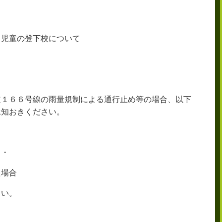
る児童の登下校について
道１６６号線の雨量規制による通行止め等の場合、以下
承知おきください。
・・
た場合
さい。