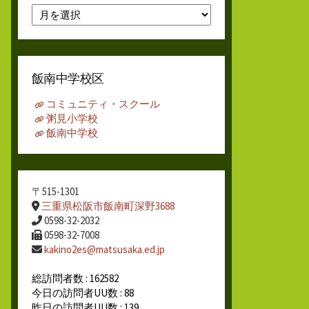
月
別
ア
ー
カ
飯南中学校区
イ
ブ
コミュニティ・スクール
粥見小学校
飯南中学校
〒515-1301
三重県松阪市飯南町深野3688
0598-32-2032
0598-32-7008
kakino2es@matsusaka.ed.jp
総訪問者数 : 162582
今日の訪問者UU数 : 88
昨日の訪問者UU数 : 139