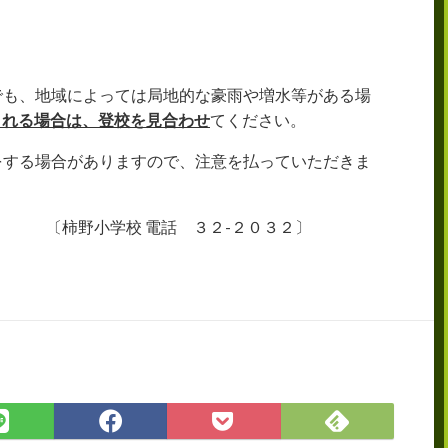
でも、地域によっては局地的な豪雨や増水等がある場
される場合は、登校を見合わせ
てください。
をする場合がありますので、注意を払っていただきま
 〔柿野小学校 電話 ３２-２０３２〕
Feedly
LINE
Facebook
Pocket
で
で
で
に