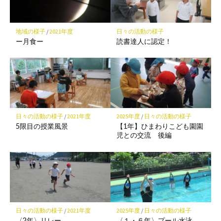
ク
に
保
地域の様子
/
2021年度
日々の活動の様子
存
ー月食ー
読書達人に認定！
日々の活動の様子
/
2021年度
2025年度
/
日々の活動の様子
5限目の授業風景
【1年】ひまわりこども園園
児との交流 後編
日々の活動の様子
/
2021年度
2025年度
/
日々の活動の様子
〈2年〉リレー
〈１・６年〉プール水泳