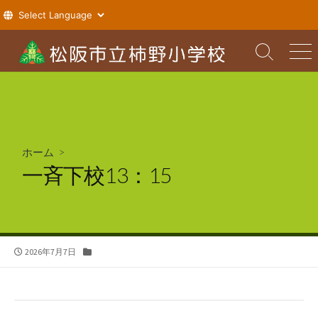
コ
ン
検
メ
索
ニ
テ
切
ュ
ン
り
ー
ツ
替
え
へ
ス
ホーム
>
キ
一斉下校13：15
ッ
プ
公
カ
2026年7月7日
開
テ
日
ゴ
リ
ー