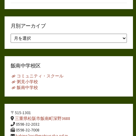
月別アーカイブ
月
別
ア
ー
カ
イ
飯南中学校区
ブ
コミュニティ・スクール
粥見小学校
飯南中学校
〒515-1301
三重県松阪市飯南町深野3688
0598-32-2032
0598-32-7008
kakino2es@matsusaka.ed.jp