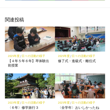
て
で
で
で
で
に
な
購
シ
シ
シ
保
ブ
読
ェ
ェ
ェ
存
ッ
ア
ア
ア
関連投稿
ク
マ
ー
ク
に
保
2025年度
/
日々の活動の様子
2025年度
/
日々の活動の様子
存
【４年５年６年】琴体験出
修了式・進級式・離任式
前授業
2023年度
/
日々の活動の様子
2025年度
/
日々の活動の様子
〈６年〉修学旅行３
〈全学年〉おいしかったね