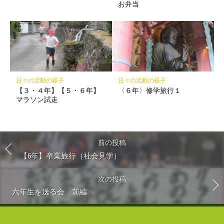
お弁当
日々の活動の様子
日々の活動の様子
【３・４年】【５・６年】
〈６年〉修学旅行１
マラソン試走
前の投稿
【6年】卒業旅行（社会見学）
次の投稿
六年生を送る会 前編