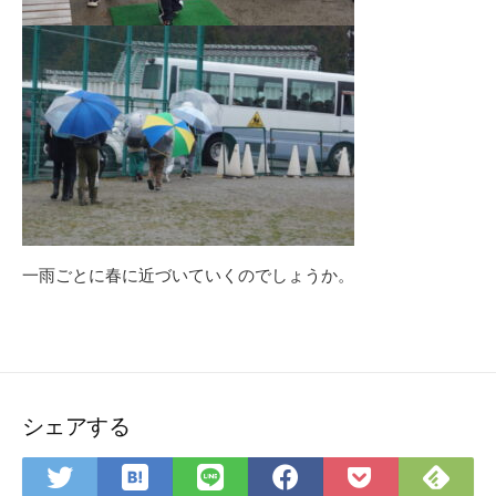
一雨ごとに春に近づいていくのでしょうか。
シェアする
は
Fee
Twitter
LINE
Facebook
Pocket