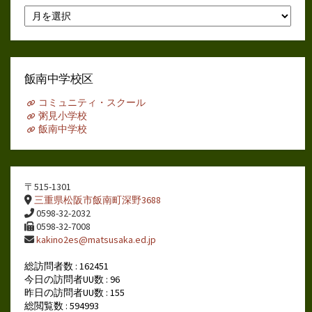
月
別
ア
ー
カ
イ
飯南中学校区
ブ
コミュニティ・スクール
粥見小学校
飯南中学校
〒515-1301
三重県松阪市飯南町深野3688
0598-32-2032
0598-32-7008
kakino2es@matsusaka.ed.jp
総訪問者数 : 162451
今日の訪問者UU数 : 96
昨日の訪問者UU数 : 155
総閲覧数 : 594993