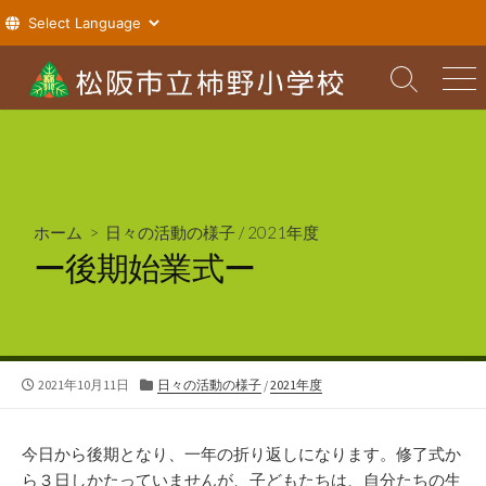
コ
ン
検
メ
索
ニ
テ
切
ュ
ン
り
ー
ツ
替
え
へ
ス
ホーム
>
日々の活動の様子
/
2021年度
キ
ー後期始業式ー
ッ
プ
公
カ
2021年10月11日
日々の活動の様子
/
2021年度
開
テ
日
ゴ
リ
今日から後期となり、一年の折り返しになります。修了式か
ー
ら３日しかたっていませんが、子どもたちは、自分たちの生