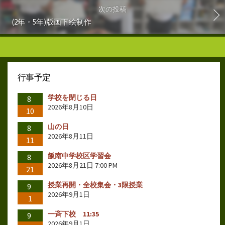
次の投稿
(2年・5年)版画下絵制作
行事予定
学校を閉じる日
8
2026年8月10日
10
山の日
8
2026年8月11日
11
飯南中学校区学習会
8
2026年8月21日 7:00 PM
21
授業再開・全校集会・3限授業
9
2026年9月1日
1
一斉下校 11:35
9
2026年9月1日