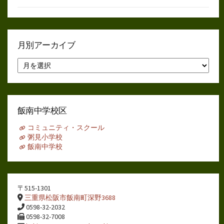
月別アーカイブ
月
別
ア
ー
カ
イ
飯南中学校区
ブ
コミュニティ・スクール
粥見小学校
飯南中学校
〒515-1301
三重県松阪市飯南町深野3688
0598-32-2032
0598-32-7008