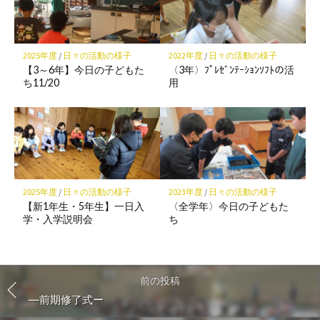
2025年度
/
日々の活動の様子
2022年度
/
日々の活動の様子
【3～6年】今日の子どもた
〈3年〉ﾌﾟﾚｾﾞﾝﾃｰｼｮﾝｿﾌﾄの活
ち11/20
用
2025年度
/
日々の活動の様子
2023年度
/
日々の活動の様子
【新1年生・5年生】一日入
〈全学年〉今日の子どもた
学・入学説明会
ち
前の投稿
―前期修了式ー