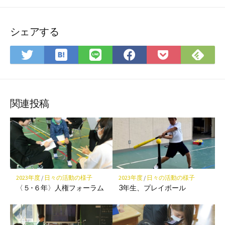
シェアする
は
Fee
Twitter
LINE
Facebook
Pocket
て
で
で
で
で
に
な
購
シ
シ
シ
保
ブ
読
ェ
ェ
ェ
存
ッ
ア
ア
ア
関連投稿
ク
マ
ー
ク
に
保
2023年度
/
日々の活動の様子
2023年度
/
日々の活動の様子
存
〈５･６年〉人権フォーラム
3年生、プレイボール