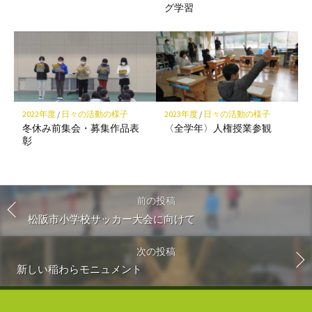
グ学習
2022年度
/
日々の活動の様子
2023年度
/
日々の活動の様子
冬休み前集会・募集作品表
〈全学年〉人権授業参観
彰
前の投稿
松阪市小学校サッカー大会に向けて
次の投稿
新しい稲わらモニュメント