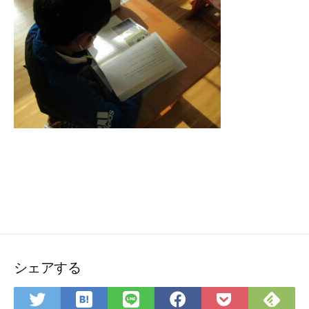
シェアする
は
Fee
Twitter
LINE
Facebook
Pocket