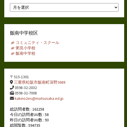
月
別
ア
ー
カ
イ
飯南中学校区
ブ
コミュニティ・スクール
粥見小学校
飯南中学校
〒515-1301
三重県松阪市飯南町深野3688
0598-32-2032
0598-32-7008
kakino2es@matsusaka.ed.jp
総訪問者数 : 162258
今日の訪問者UU数 : 58
昨日の訪問者UU数 : 93
総閲覧数 : 594735