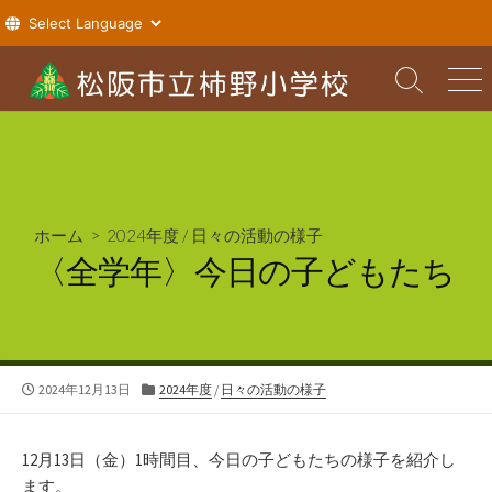
コ
ン
検
メ
索
ニ
テ
切
ュ
ン
り
ー
ツ
替
え
へ
ス
ホーム
>
2024年度
/
日々の活動の様子
キ
〈全学年〉今日の子どもたち
ッ
プ
公
カ
2024年12月13日
2024年度
/
日々の活動の様子
開
テ
日
ゴ
リ
12月13日（金）1時間目、今日の子どもたちの様子を紹介し
ー
ます。