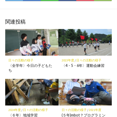
て
で
で
で
で
に
な
購
シ
シ
シ
保
ブ
読
ェ
ェ
ェ
存
ッ
ア
ア
ア
関連投稿
ク
マ
ー
ク
に
保
日々の活動の様子
2023年度
/
日々の活動の様子
存
〈全学年〉今日の子どもた
〈4・5・6年〉運動会練習
ち
2024年度
/
日々の活動の様子
日々の活動の様子
/
2021年度
〈６年〉地域学習
(５年)mbot？プログラミン