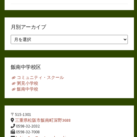
月別アーカイブ
月
別
ア
ー
カ
イ
飯南中学校区
ブ
コミュニティ・スクール
粥見小学校
飯南中学校
〒515-1301
三重県松阪市飯南町深野3688
0598-32-2032
0598-32-7008