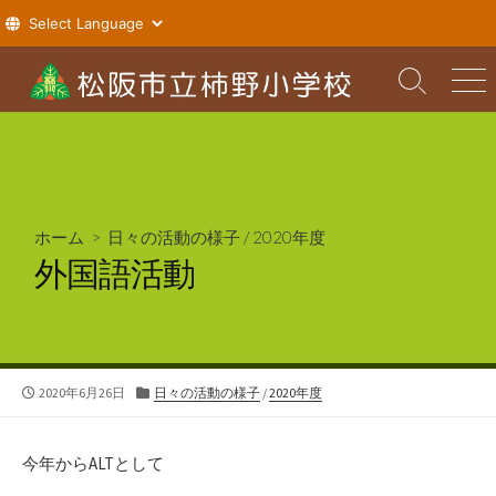
コ
ン
検
メ
索
ニ
テ
切
ュ
ン
り
ー
ツ
替
え
へ
ス
ホーム
>
日々の活動の様子
/
2020年度
キ
外国語活動
ッ
プ
公
カ
2020年6月26日
日々の活動の様子
/
2020年度
開
テ
日
ゴ
リ
今年からALTとして
ー