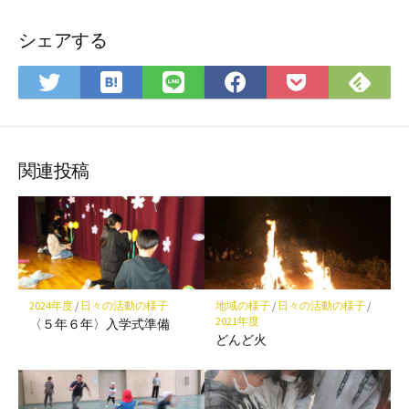
シェアする
は
Fee
Twitter
LINE
Facebook
Pocket
て
で
で
で
で
に
な
購
シ
シ
シ
保
ブ
読
ェ
ェ
ェ
存
ッ
ア
ア
ア
関連投稿
ク
マ
ー
ク
に
保
2024年度
/
日々の活動の様子
地域の様子
/
日々の活動の様子
/
存
2021年度
〈５年６年〉入学式準備
どんど火