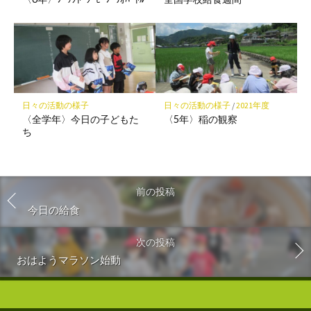
日々の活動の様子
日々の活動の様子
/
2021年度
〈全学年〉今日の子どもた
〈5年〉稲の観察
ち
前の投稿
今日の給食
次の投稿
おはようマラソン始動