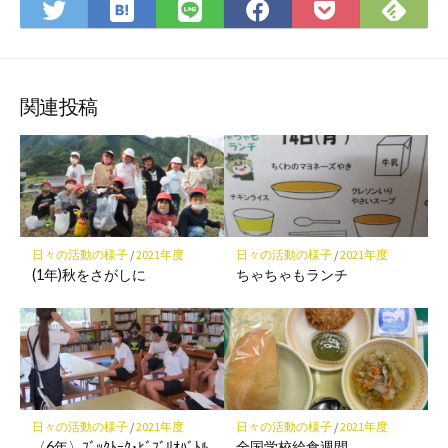
は
Fee
Twitter
LINE
Facebook
Pocket
て
で
で
で
で
に
な
購
シ
シ
シ
保
ブ
読
ェ
ェ
ェ
存
ッ
ア
ア
ア
関連投稿
ク
マ
ー
ク
に
保
日々の活動の様子
/
2021年度
日々の活動の様子
/
2021年度
存
(1年)秋をさがしに
ちゃちゃもランチ
日々の活動の様子
/
2021年度
日々の活動の様子
/
2021年度
〈6年〉ﾌﾞｯｸﾄｰｸ･ﾋﾞﾌﾞﾘｵﾊﾞﾄﾙ
全国学校給食週間