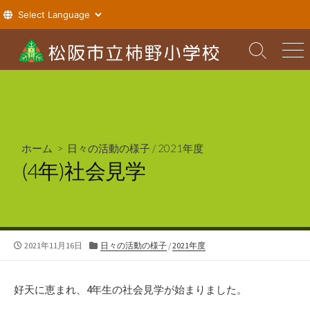
コ
ン
検
メ
索
ニ
テ
切
ュ
ン
り
ー
ツ
替
え
へ
ス
ホーム
>
日々の活動の様子
/
2021年度
キ
(4年)社会見学
ッ
プ
公
カ
2021年11月16日
日々の活動の様子
/
2021年度
開
テ
日
ゴ
リ
好天に恵まれ、4年生の社会見学が始まりました。
ー