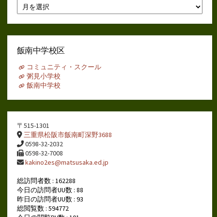
月
別
ア
ー
カ
イ
飯南中学校区
ブ
コミュニティ・スクール
粥見小学校
飯南中学校
〒515-1301
三重県松阪市飯南町深野3688
0598-32-2032
0598-32-7008
kakino2es@matsusaka.ed.jp
総訪問者数 : 162288
今日の訪問者UU数 : 88
昨日の訪問者UU数 : 93
総閲覧数 : 594772