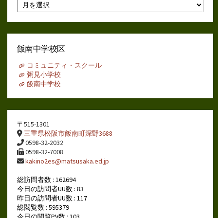
月
別
ア
ー
カ
イ
飯南中学校区
ブ
コミュニティ・スクール
粥見小学校
飯南中学校
〒515-1301
三重県松阪市飯南町深野3688
0598-32-2032
0598-32-7008
kakino2es@matsusaka.ed.jp
総訪問者数 : 162694
今日の訪問者UU数 : 83
昨日の訪問者UU数 : 117
総閲覧数 : 595379
今日の閲覧PV数 : 103