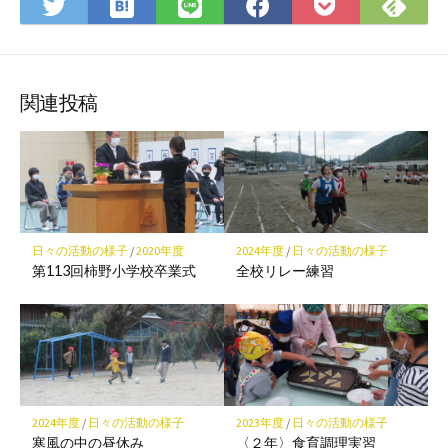
は
Fee
Twitter
LINE
Facebook
Pocket
て
で
で
で
で
に
な
購
シ
シ
シ
保
ブ
読
ェ
ェ
ェ
存
ッ
ア
ア
ア
関連投稿
ク
マ
ー
ク
に
保
日々の活動の様子
/
2020年度
2024年度
/
日々の活動の様子
存
第113回柿野小学校卒業式
全校リレー練習
2024年度
/
日々の活動の様子
2023年度
/
日々の活動の様子
寒風の中の昼休み
〈２年〉食育調理実習