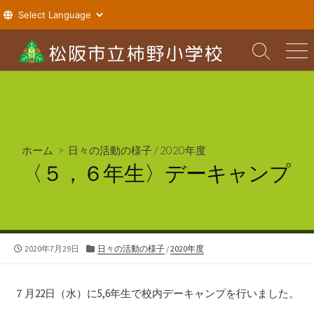
コ
ン
検
メ
索
ニ
テ
切
ュ
ン
り
ー
ツ
替
え
へ
ス
ホーム
>
日々の活動の様子
/
2020年度
キ
〈５，６年生〉デーキャンプ
ッ
プ
公
カ
2020年7月29日
日々の活動の様子
/
2020年度
開
テ
日
ゴ
リ
７月22日（水）に5,6年生で校内デーキャンプを行いました。
ー