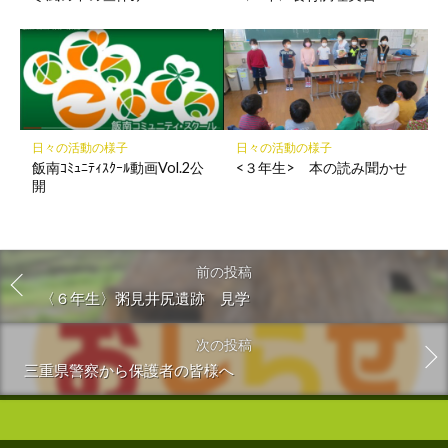
日々の活動の様子
日々の活動の様子
飯南ｺﾐｭﾆﾃｨｽｸｰﾙ動画Vol.2公
<３年生> 本の読み聞かせ
開
前の投稿
〈６年生〉粥見井尻遺跡 見学
次の投稿
三重県警察から保護者の皆様へ