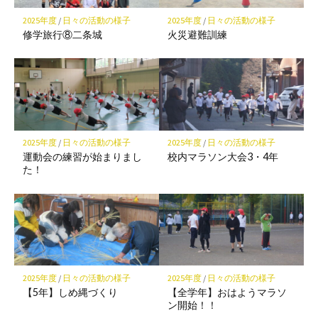
保
2025年度
/
日々の活動の様子
2025年度
/
日々の活動の様子
存
修学旅行⑧二条城
火災避難訓練
2025年度
/
日々の活動の様子
2025年度
/
日々の活動の様子
運動会の練習が始まりまし
校内マラソン大会3・4年
た！
2025年度
/
日々の活動の様子
2025年度
/
日々の活動の様子
【5年】しめ縄づくり
【全学年】おはようマラソ
ン開始！！