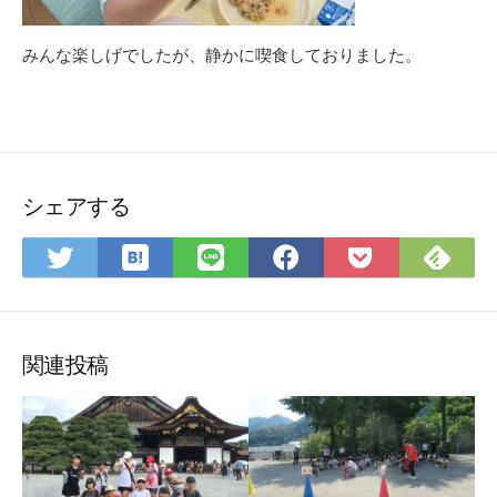
みんな楽しげでしたが、静かに喫食しておりました。
シェアする
は
Fee
Twitter
LINE
Facebook
Pocket
て
で
で
で
で
に
な
購
シ
シ
シ
保
ブ
読
ェ
ェ
ェ
存
ッ
ア
ア
ア
関連投稿
ク
マ
ー
ク
に