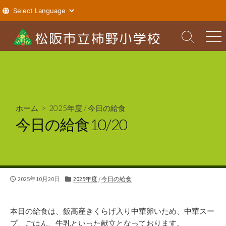
コ
ン
検
メ
索
ニ
テ
切
ュ
ン
り
ー
ツ
替
え
へ
ス
ホーム
>
2025年度
/
今日の給食
キ
今日の給食10/20
ッ
プ
公
カ
2025年10月20日
2025年度
/
今日の給食
開
テ
日
ゴ
リ
本日の給食は、飯高産きくらげ入り中華卵いため、中華スー
ー
プ、ごはん、牛乳といった献立となっております。