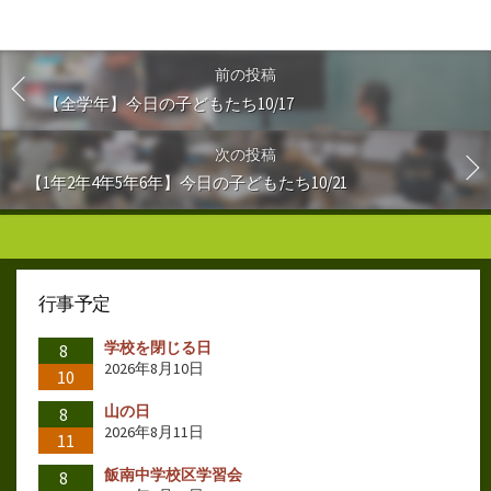
前の投稿
【全学年】今日の子どもたち10/17
次の投稿
【1年2年4年5年6年】今日の子どもたち10/21
行事予定
学校を閉じる日
8
2026年8月10日
10
山の日
8
2026年8月11日
11
飯南中学校区学習会
8