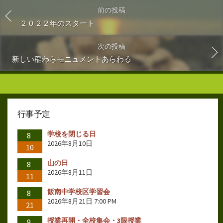
前の投稿
２０２２年のスタート
次の投稿
新しい稲わらモニュメントあらわる
行事予定
学校を閉じる日
8
2026年8月10日
10
山の日
8
2026年8月11日
11
飯南中学校区学習会
8
2026年8月21日 7:00 PM
21
授業再開・全校集会・3限授業
9