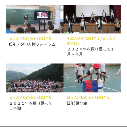
日々の活動の様子
/
2021年度
地域の様子
/
2024年度
/
日々の活
動の様子
(5年・6年)人権フォーラム
２０２４年を振り返って１
月～４月
日々の活動の様子
/
2021年度
日々の活動の様子
/
2021年度
２０２１年を振り返って
(2年)跳び箱
上半期