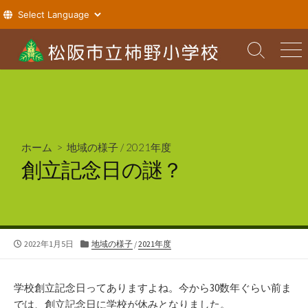
コ
ン
検
メ
索
ニ
テ
切
ュ
ン
り
ー
ツ
替
え
へ
ス
ホーム
>
地域の様子
/
2021年度
キ
創立記念日の謎？
ッ
プ
公
カ
2022年1月5日
地域の様子
/
2021年度
開
テ
日
ゴ
リ
学校創立記念日ってありますよね。今から30数年ぐらい前ま
ー
では、創立記念日に学校が休みとなりました。