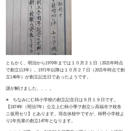
ともかく、明治から1970年までは１０月２１日（2021年時点
で創立113年）。1971年以降は１０月２７日（2021年時点で創
立146年）が創立記念日であったようです。
謎が解けました、、、。
※ ちなみに仁柿小学校の創立記念日は９月１９日です。
【1874年（明治7年）公立上仁柿小學ヲ創立シ高福寺ヲ校舎
ニ仮用セリ】とあります。現在休校中ですが、柿野小学校よ
り1年先輩の創立147年となります。