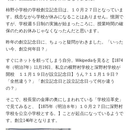
柿野小学校の学校創立記念日は、１０月２７日となっていま
す。残念ながら学校が休みになることはありません。憶測で
すが、学校週５日制の実施が始まったころに、授業時間の確
保のためお休みじゃなくなったんだと思います。
昨年の創立記念日に、ちょっと疑問がわきました。「いった
い今、創立何年目？」
すぐにネットを頼ってしまう自分。Wikipediaを見ると【1874
年（明治7年）11月19日、私立の横野村学校と深野村学校が
開校 １１月１９日が設立記念日】うん？１１月１９日？
「全然違う？」「創立記念日と設立記念日って何か違う
の？」
そこで、校長室の金庫の奥にしまわれている「学校沿革史」
で見てみると、【1875年（明治８年）１０月２７日に深野村
学校を公立小学校とする。】ことが起点になっているようで
す。創立146年となります。