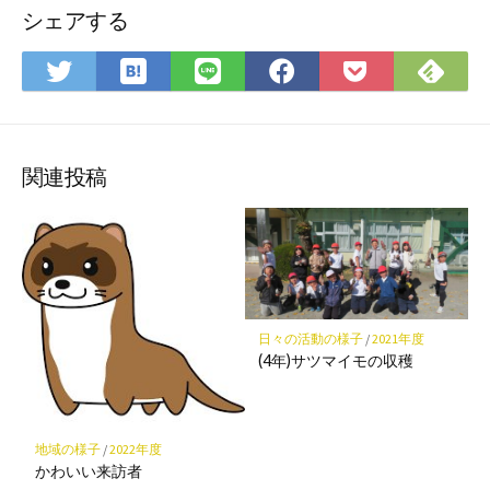
シェアする
は
Fee
Twitter
LINE
Facebook
Pocket
て
で
で
で
で
に
な
購
シ
シ
シ
保
ブ
読
ェ
ェ
ェ
存
ッ
ア
ア
ア
関連投稿
ク
マ
ー
ク
に
保
日々の活動の様子
/
2021年度
存
(4年)サツマイモの収穫
地域の様子
/
2022年度
かわいい来訪者