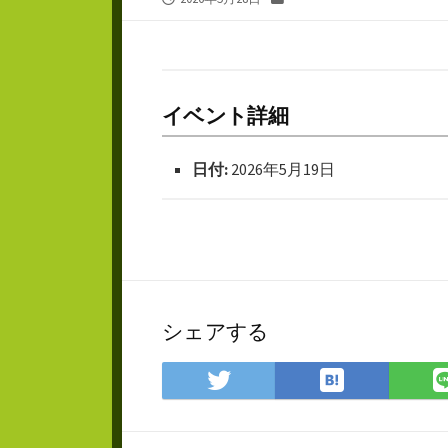
開
テ
日
ゴ
リ
ー
イベント詳細
日付:
2026年5月19日
シェアする
は
Twitter
て
で
な
シ