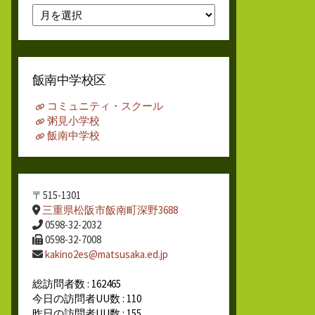
月
別
ア
ー
カ
飯南中学校区
イ
ブ
コミュニティ・スクール
粥見小学校
飯南中学校
〒515-1301
三重県松阪市飯南町深野3688
0598-32-2032
0598-32-7008
kakino2es@matsusaka.ed.jp
総訪問者数 : 162465
今日の訪問者UU数 : 110
昨日の訪問者UU数 : 155