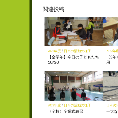
ブ
ェ
ッ
ア
関連投稿
ク
マ
ー
ク
に
保
存
2025年度
/
日々の活動の様子
2022年
【全学年】今日の子どもたち
〈3年〉
10/30
用
2023年度
/
日々の活動の様子
日々の
〈全校〉卒業式練習
ー大