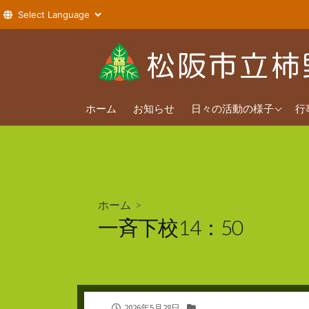
コ
ン
テ
ン
2026年度
ツ
ホーム
お知らせ
日々の活動の様子
行
へ
2025年度
ス
2024年度
キ
ッ
プ
ホーム
>
一斉下校14：50
公
カ
2026年5月28日