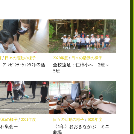
読
ェ
ェ
存
ア
ア
度
/
日々の活動の様子
2023年度
/
日々の活動の様子
ﾌﾟﾚｾﾞﾝﾃｰｼｮﾝｿﾌﾄの活
全校遠足：仁柿小へ 3班～
5班
活動の様子
/
2021年度
日々の活動の様子
/
2021年度
なわ集会ー
〈1年〉おおきなかぶ ミニ
劇場