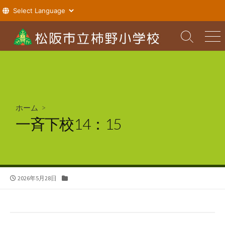
コ
ン
検
メ
索
ニ
テ
切
ュ
ン
り
ー
ツ
替
え
へ
ス
ホーム
>
キ
一斉下校14：15
ッ
プ
公
カ
2026年5月28日
開
テ
日
ゴ
リ
ー