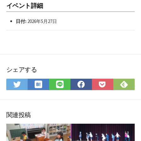
イベント詳細
日付:
2026年5月27日
シェアする
は
Fee
Twitter
LINE
Facebook
Pocket
て
で
で
で
で
に
な
購
シ
シ
シ
保
ブ
読
ェ
ェ
ェ
存
ッ
ア
ア
ア
関連投稿
ク
マ
ー