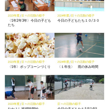
ク
に
保
2023年度
/
日々の活動の様子
2024年度
/
日々の活動の様子
存
〈1年2年3年〉今日の子ども
今日の子どもたち１０/３０
たち
2023年度
/
日々の活動の様子
2024年度
/
日々の活動の様子
〈1年〉ポップコーンづくり
〈１年生〉 雨の休み時間
2023年度
/
日々の活動の様子
日々の活動の様子
なかよし班掃除開始
今日の子どもたち5月14日