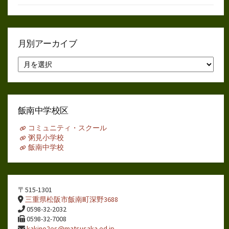
月別アーカイブ
月
別
ア
ー
カ
イ
飯南中学校区
ブ
コミュニティ・スクール
粥見小学校
飯南中学校
〒515-1301
三重県松阪市飯南町深野3688
0598-32-2032
0598-32-7008
kakino2es@matsusaka.ed.jp