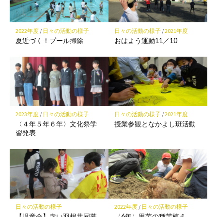
ク
に
保
2022年度
/
日々の活動の様子
日々の活動の様子
/
2021年度
存
夏近づく！プール掃除
おはよう運動11／10
2023年度
/
日々の活動の様子
日々の活動の様子
/
2021年度
〈４年５年６年〉文化祭学
授業参観となかよし班活動
習発表
日々の活動の様子
2022年度
/
日々の活動の様子
【児童会】赤い羽根共同募
〈6年〉里芋の種芋植え