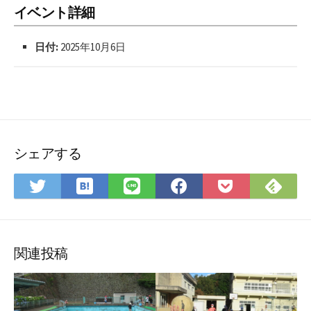
イベント詳細
日付:
2025年10月6日
シェアする
は
Fee
Twitter
LINE
Facebook
Pocket
て
で
で
で
で
に
な
購
シ
シ
シ
保
ブ
読
ェ
ェ
ェ
存
ッ
ア
ア
ア
関連投稿
ク
マ
ー