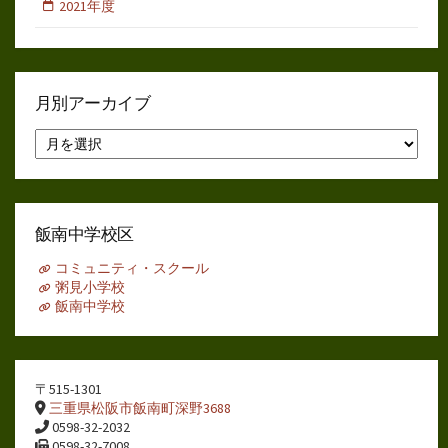
2021年度
月別アーカイブ
月
別
ア
ー
カ
イ
飯南中学校区
ブ
コミュニティ・スクール
粥見小学校
飯南中学校
〒515-1301
三重県松阪市飯南町深野3688
0598-32-2032
0598-32-7008