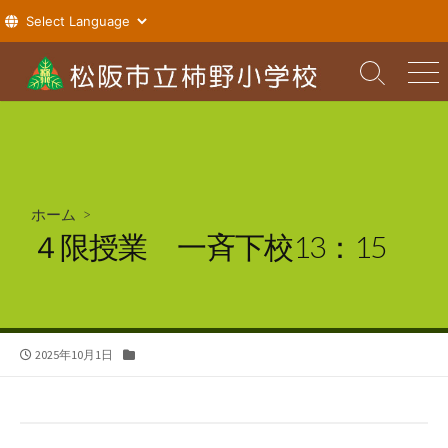
コ
ン
検
メ
索
ニ
テ
切
ュ
ン
り
ー
ツ
替
え
へ
ス
ホーム
>
キ
４限授業 一斉下校13：15
ッ
プ
公
カ
2025年10月1日
開
テ
日
ゴ
リ
ー