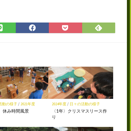
Feedly
LINE
Facebook
Pocket
で
で
で
に
購
シ
シ
保
読
ェ
ェ
存
ア
ア
活動の様子
/
2021年度
2024年度
/
日々の活動の様子
）休み時間風景
〈1年〉クリスマスリース作
り