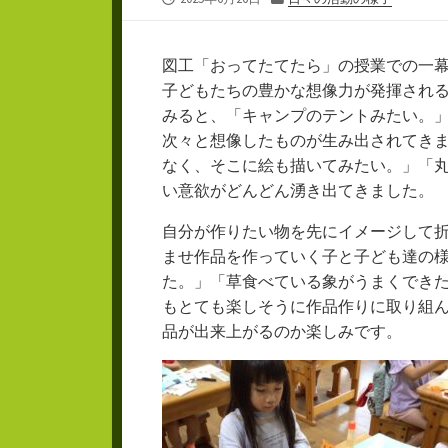
開
テ
日
ゴ
リ
図工「おってたてたら」の授業での一
ー
子どもたちの豊かな想像力が発揮され
みると、「キャンプのテントみたい。
次々と想像したものが生み出されてき
なく、そこに絵も描いてみたい。」「
い意欲がどんどん湧き出てきました。
自分が作りたい物を先にイメージして
ませ作品を作っていく子と子ども達の
た。」「草食べている象がうまくでき
もとても楽しそうに作品作りに取り組
品が出来上がるのか楽しみです。