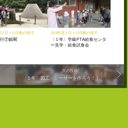
度
/
日々の活動の様子
2024年度
/
日々の活動の様子
旅行⑦銀閣
〈１年〉学級PTA給食センタ
ー見学・給食試食会
次の投稿
〈５年〉図工 シーサーを作ろう！！