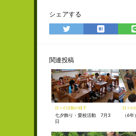
シェアする
は
Twitter
て
で
な
シ
ブ
ェ
ッ
ア
関連投稿
ク
マ
ー
ク
に
保
存
日々の活動の様子
日々の
七夕飾り・愛校活動 7月3
（6年
日