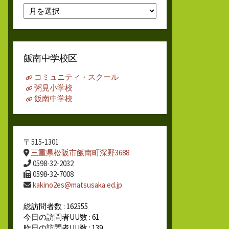
月
別
ア
ー
カ
飯南中学校区
イ
ブ
コミュニティ・スクール
粥見小学校
飯南中学校
〒515-1301
三重県松阪市飯南町深野3688
0598-32-2032
0598-32-7008
kakino2es@matsusaka.ed.jp
総訪問者数 : 162555
今日の訪問者UU数 : 61
昨日の訪問者UU数 : 139