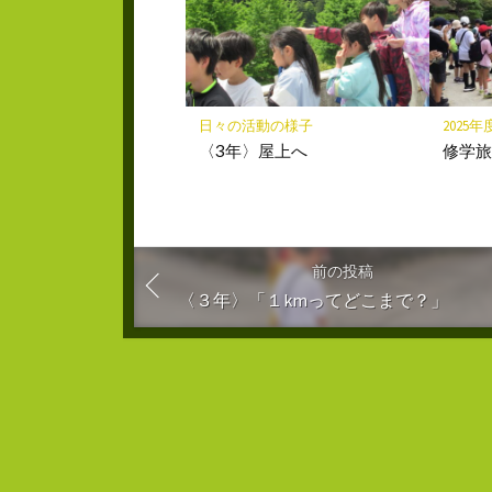
日々の活動の様子
2025年
〈3年〉屋上へ
修学
前の投稿
〈３年〉「１kmってどこまで？」