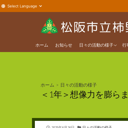
コ
ン
テ
ン
2026年度
ツ
ホーム
お知らせ
日々の活動の様子
行
へ
2025年度
ス
2024年度
キ
ッ
プ
ホーム
>
日々の活動の様子
＜1年＞想像力を膨らま
公
カ
2025年6月26日
日々の活動の様子