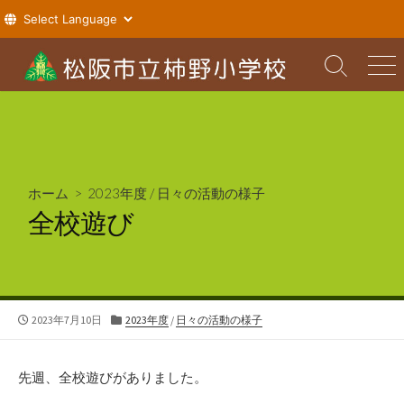
コ
ン
検
メ
索
ニ
テ
切
ュ
ン
り
ー
ツ
替
え
へ
ス
ホーム
>
2023年度
/
日々の活動の様子
キ
全校遊び
ッ
プ
公
カ
2023年7月10日
2023年度
/
日々の活動の様子
開
テ
日
ゴ
リ
先週、全校遊びがありました。
ー