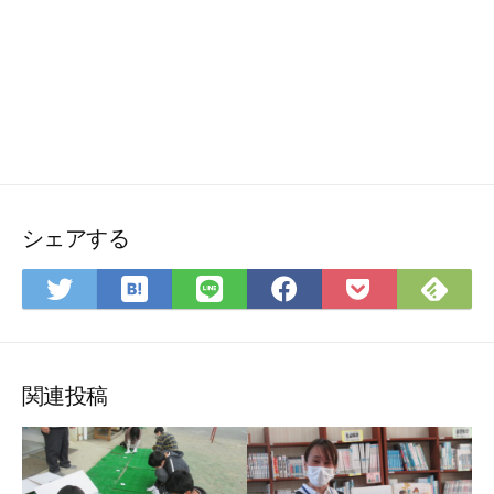
シェアする
は
Fee
Twitter
LINE
Facebook
Pocket
て
で
で
で
で
に
な
購
シ
シ
シ
保
ブ
読
ェ
ェ
ェ
存
ッ
ア
ア
ア
関連投稿
ク
マ
ー