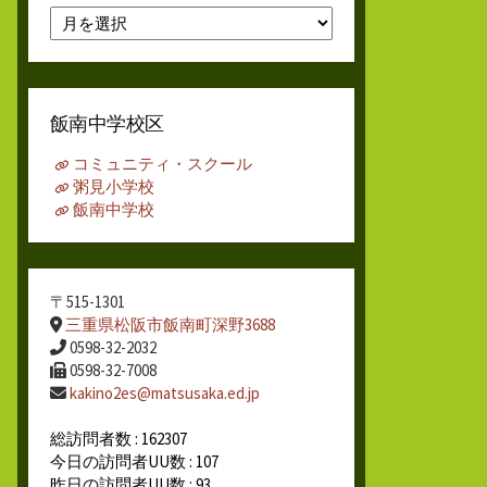
月
別
ア
ー
カ
飯南中学校区
イ
ブ
コミュニティ・スクール
粥見小学校
飯南中学校
〒515-1301
三重県松阪市飯南町深野3688
0598-32-2032
0598-32-7008
kakino2es@matsusaka.ed.jp
総訪問者数 : 162307
今日の訪問者UU数 : 107
昨日の訪問者UU数 : 93