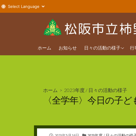
コ
ン
テ
ン
2026年度
ツ
ホーム
お知らせ
日々の活動の様子
行
へ
2025年度
ス
2024年度
キ
ッ
プ
ホーム
>
2023年度
/
日々の活動の様子
〈全学年〉今日の子ど
公
カ
2023年5月16日
2023年度
/
日々の活動の様