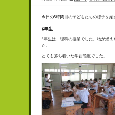
開
テ
日
ゴ
リ
今日の5時間目の子どもたちの様子を紹
ー
6年生
6年生は、理科の授業でした。物が燃え
た。
とても落ち着いた学習態度でした。