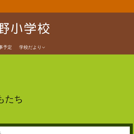
2026年度
事予定
学校だより
2025年度
2024年度
もたち
子