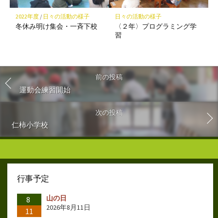
2022年度
/
日々の活動の様子
日々の活動の様子
冬休み明け集会・一斉下校
〈２年〉プログラミング学
習
前の投稿
運動会練習開始
次の投稿
仁柿小学校
行事予定
山の日
8
2026年8月11日
11