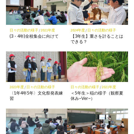
ー
ク
に
保
日々の活動の様子
/
2021年度
2024年度
/
日々の活動の様子
存
(3・4年)全校集会に向けて
【3年生】重さを計ることは
できる？
2023年度
/
日々の活動の様子
日々の活動の様子
/
2021年度
〈1年4年5年〉文化祭発表練
＜5年生＞稲の様子（観察夏
習
休み~Ver~）