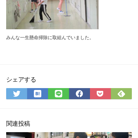
みんな一生懸命掃除に取組んでいました。
シェアする
は
Fee
Twitter
LINE
Facebook
Pocket
て
で
で
で
で
に
な
購
シ
シ
シ
保
ブ
読
ェ
ェ
ェ
存
ッ
ア
ア
ア
関連投稿
ク
マ