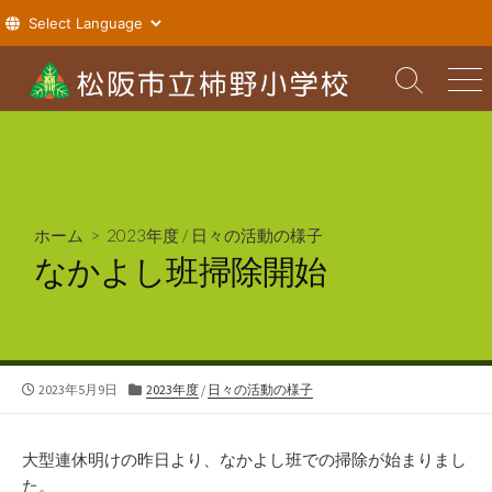
コ
ン
検
メ
索
ニ
テ
切
ュ
ン
り
ー
ツ
替
え
へ
ス
ホーム
>
2023年度
/
日々の活動の様子
キ
なかよし班掃除開始
ッ
プ
公
カ
2023年5月9日
2023年度
/
日々の活動の様子
開
テ
日
ゴ
リ
大型連休明けの昨日より、なかよし班での掃除が始まりまし
ー
た。