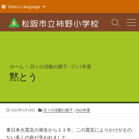
コ
ン
検
メ
索
ニ
テ
切
ュ
ン
り
ー
ツ
替
え
へ
ス
ホーム
>
日々の活動の様子
/
2021年度
キ
黙とう
ッ
プ
公
カ
2022年3月14日
日々の活動の様子
/
2021年度
開
テ
日
ゴ
リ
東日本大震災の発生から１１年。この震災によりかけがえの
ー
ない多くの命が失われました。