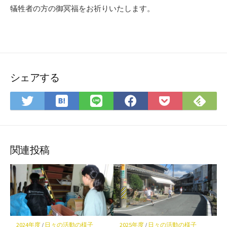
犠牲者の方の御冥福をお祈りいたします。
シェアする
は
Fee
Twitter
LINE
Facebook
Pocket
て
で
で
で
で
に
な
購
シ
シ
シ
保
ブ
読
ェ
ェ
ェ
存
ッ
ア
ア
ア
関連投稿
ク
マ
ー
ク
に
保
2024年度
/
日々の活動の様子
2025年度
/
日々の活動の様子