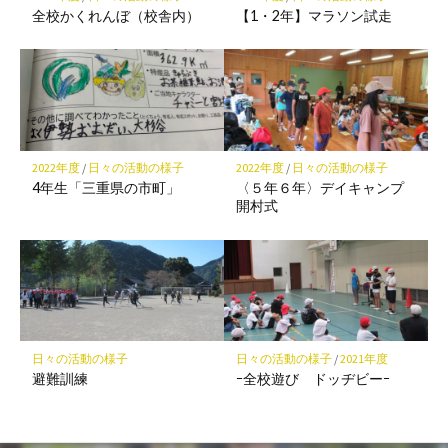
存
全校かくれんぼ（校舎内）
【1・2年】マラソン試走
2022年度
/
日々の活動の様子
2022年度
/
日々の活動の様子
4年生「三重県の市町」
〈５年６年〉デイキャンプ
開村式
日々の活動の様子
日々の活動の様子
/
2021年度
避難訓練
ｰ全校遊び ドッヂビーｰ