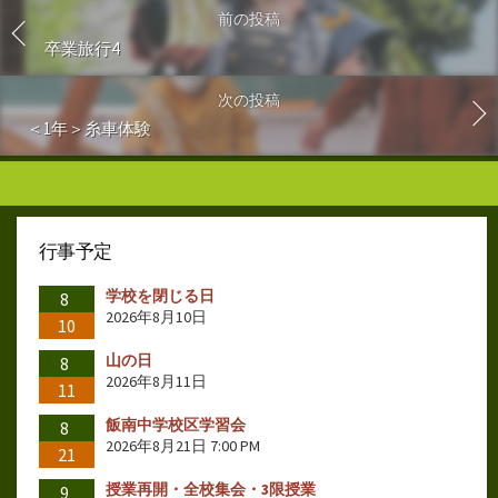
前の投稿
卒業旅行4
次の投稿
＜1年＞糸車体験
行事予定
学校を閉じる日
8
2026年8月10日
10
山の日
8
2026年8月11日
11
飯南中学校区学習会
8
2026年8月21日 7:00 PM
21
授業再開・全校集会・3限授業
9