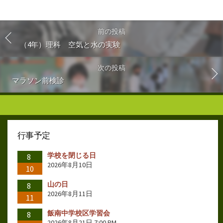
前の投稿
（4年）理科 空気と水の実験
次の投稿
マラソン前検診
行事予定
学校を閉じる日
8
2026年8月10日
10
山の日
8
2026年8月11日
11
飯南中学校区学習会
8
2026年8月21日 7:00 PM