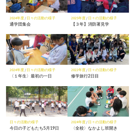
ク
に
保
2024年度
/
日々の活動の様子
2025年度
/
日々の活動の様子
存
通学団集会
【３年】消防署見学
2024年度
/
日々の活動の様子
2022年度
/
日々の活動の様子
〈１年生〉最初の一日
修学旅行2日目
日々の活動の様子
2024年度
/
日々の活動の様子
今日の子どもたち5月19日
〈全校〉なかよし班開き