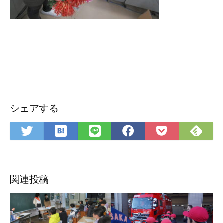
シェアする
は
Fee
Twitter
LINE
Facebook
Pocket
て
で
で
で
で
に
な
購
シ
シ
シ
保
ブ
読
ェ
ェ
ェ
存
ッ
ア
ア
ア
関連投稿
ク
マ
ー