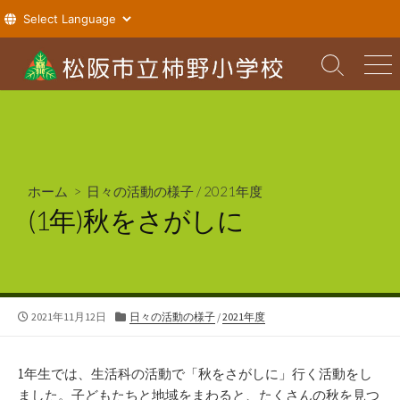
コ
ン
検
メ
索
ニ
テ
切
ュ
ン
り
ー
ツ
替
え
へ
ス
ホーム
>
日々の活動の様子
/
2021年度
キ
(1年)秋をさがしに
ッ
プ
公
カ
2021年11月12日
日々の活動の様子
/
2021年度
開
テ
日
ゴ
リ
1年生では、生活科の活動で「秋をさがしに」行く活動をし
ー
ました。子どもたちと地域をまわると、たくさんの秋を見つ