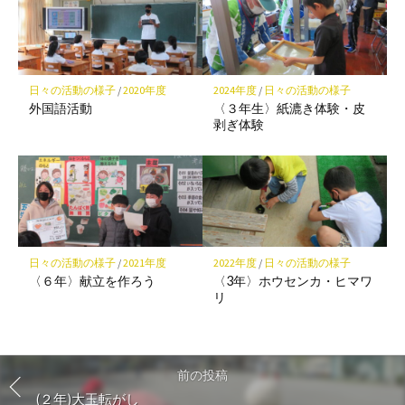
日々の活動の様子
/
2020年度
2024年度
/
日々の活動の様子
外国語活動
〈３年生〉紙漉き体験・皮
剥ぎ体験
日々の活動の様子
/
2021年度
2022年度
/
日々の活動の様子
〈６年〉献立を作ろう
〈3年〉ホウセンカ・ヒマワ
リ
前の投稿
(２年)大玉転がし