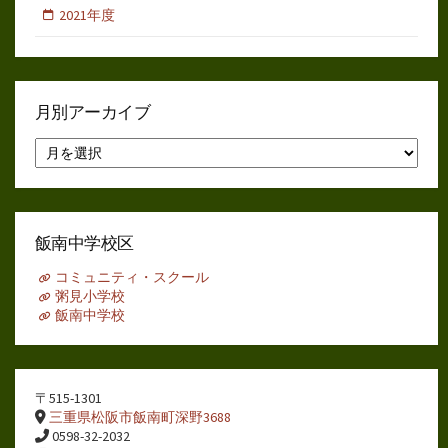
2021年度
月別アーカイブ
月
別
ア
ー
カ
イ
飯南中学校区
ブ
コミュニティ・スクール
粥見小学校
飯南中学校
〒515-1301
三重県松阪市飯南町深野3688
0598-32-2032