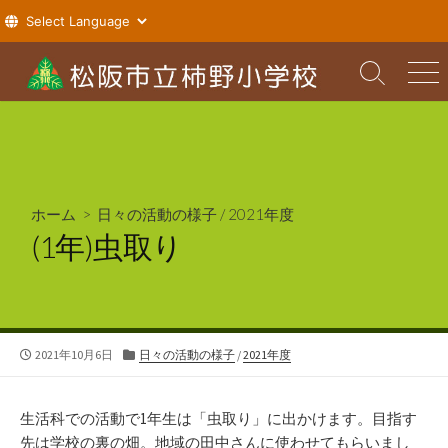
コ
ン
検
メ
索
ニ
テ
切
ュ
ン
り
ー
ツ
替
え
へ
ス
ホーム
>
日々の活動の様子
/
2021年度
キ
(1年)虫取り
ッ
プ
公
カ
2021年10月6日
日々の活動の様子
/
2021年度
開
テ
日
ゴ
リ
生活科での活動で1年生は「虫取り」に出かけます。目指す
ー
先は学校の裏の畑。地域の田中さんに使わせてもらいまし