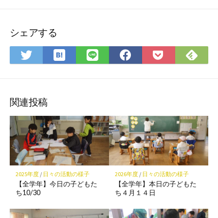
シェアする
は
Fee
Twitter
LINE
Facebook
Pocket
て
で
で
で
で
に
な
購
シ
シ
シ
保
ブ
読
ェ
ェ
ェ
存
ッ
ア
ア
ア
関連投稿
ク
マ
ー
ク
に
保
2025年度
/
日々の活動の様子
2026年度
/
日々の活動の様子
存
【全学年】今日の子どもた
【全学年】本日の子どもた
ち10/30
ち４月１４日