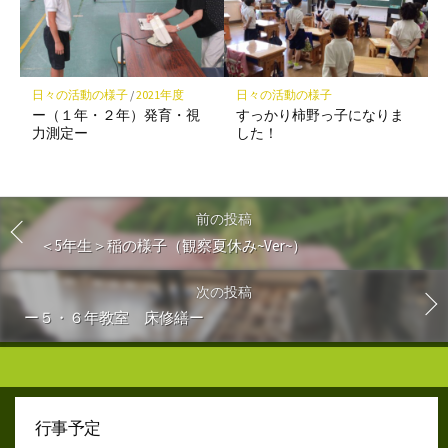
日々の活動の様子
/
2021年度
日々の活動の様子
ー（１年・２年）発育・視
すっかり柿野っ子になりま
力測定ー
した！
前の投稿
＜5年生＞稲の様子（観察夏休み~Ver~）
次の投稿
ー５・６年教室 床修繕ー
行事予定