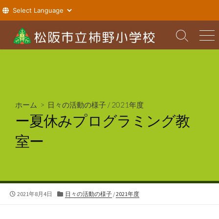
コ
ン
検
メ
索
ニ
テ
切
ュ
ン
り
ー
ツ
替
え
へ
ス
ホーム
>
日々の活動の様子
/
2021年度
キ
ー夏休みプログラミング教
ッ
プ
室ー
公
カ
2021年8月4日
日々の活動の様子
/
2021年度
開
テ
日
ゴ