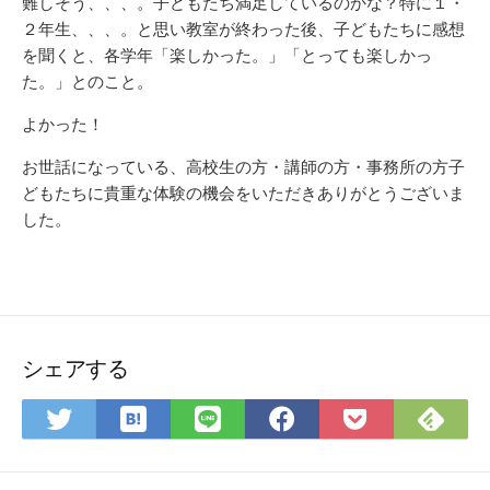
難しそう、、、。子どもたち満足しているのかな？特に１・
２年生、、、。と思い教室が終わった後、子どもたちに感想
を聞くと、各学年「楽しかった。」「とっても楽しかっ
た。」とのこと。
よかった！
お世話になっている、高校生の方・講師の方・事務所の方子
どもたちに貴重な体験の機会をいただきありがとうございま
した。
シェアする
は
Fee
Twitter
LINE
Facebook
Pocket
て
で
で
で
で
に
な
購
シ
シ
シ
保