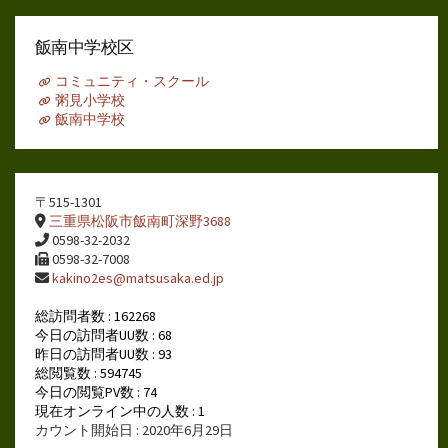
ー
カ
イ
飯南中学校区
ブ
コミュニティ・スクール
粥見小学校
飯南中学校
〒515-1301
三重県松阪市飯南町深野3688
0598-32-2032
0598-32-7008
kakino2es@matsusaka.ed.jp
総訪問者数 : 162268
今日の訪問者UU数 : 68
昨日の訪問者UU数 : 93
総閲覧数 : 594745
今日の閲覧PV数 : 74
現在オンライン中の人数 : 1
カウント開始日 : 2020年6月29日