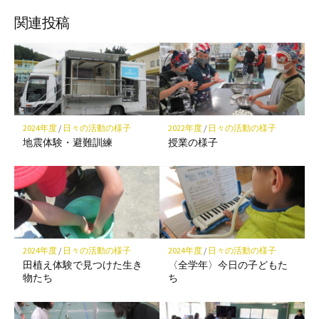
ブ
読
ェ
ェ
ェ
存
ッ
ア
ア
ア
関連投稿
ク
マ
ー
ク
に
保
2024年度
/
日々の活動の様子
2022年度
/
日々の活動の様子
存
地震体験・避難訓練
授業の様子
2024年度
/
日々の活動の様子
2024年度
/
日々の活動の様子
田植え体験で見つけた生き
〈全学年〉今日の子どもた
物たち
ち