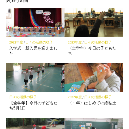
ク
マ
ー
ク
に
保
2022年度
/
日々の活動の様子
2023年度
/
日々の活動の様子
存
入学式 新入児を迎えまし
〈全学年〉今日の子どもた
た
ち
日々の活動の様子
2022年度
/
日々の活動の様子
【全学年】今日の子どもた
〈１年〉はじめての紙粘土
ち5月1日