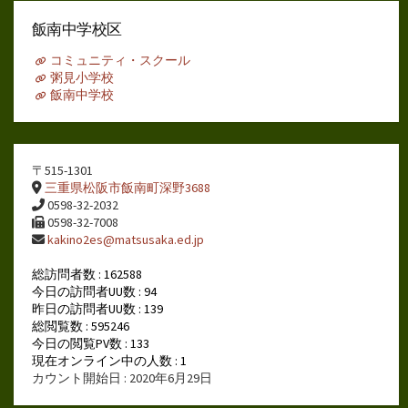
カ
イ
飯南中学校区
ブ
コミュニティ・スクール
粥見小学校
飯南中学校
〒515-1301
三重県松阪市飯南町深野3688
0598-32-2032
0598-32-7008
kakino2es@matsusaka.ed.jp
総訪問者数 : 162588
今日の訪問者UU数 : 94
昨日の訪問者UU数 : 139
総閲覧数 : 595246
今日の閲覧PV数 : 133
現在オンライン中の人数 : 1
カウント開始日 : 2020年6月29日