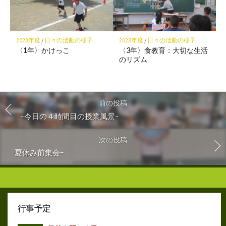
2023年度
/
日々の活動の様子
2023年度
/
日々の活動の様子
〈1年〉かけっこ
〈3年〉食教育：大切な生活
のリズム
前の投稿
ｰ今日の４時間目の授業風景ｰ
次の投稿
-夏休み前集会ｰ
行事予定