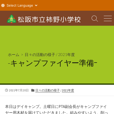
コ
ン
検
メ
索
ニ
テ
切
ュ
ン
り
ー
ツ
替
え
へ
ス
ホーム
>
日々の活動の様子
/
2021年度
キ
-キャンプファイヤー準備ｰ
ッ
プ
公
カ
2021年7月20日
日々の活動の様子
/
2021年度
開
テ
日
ゴ
リ
本日はデイキャンプ。土曜日にPTA副会長がキャンプファイ
ー
ヤー用木材を届けていただきました。組みやすいよう、削っ