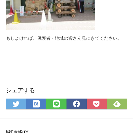
もしよければ、保護者・地域の皆さん見にきてください。
シェアする
は
Fee
Twitter
LINE
Facebook
Pocket
て
で
で
で
で
に
な
購
シ
シ
シ
保
ブ
読
ェ
ェ
ェ
存
ッ
ア
ア
ア
関連投稿