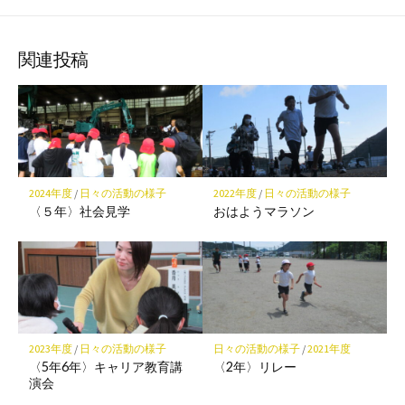
な
購
シ
シ
シ
保
ブ
読
ェ
ェ
ェ
存
ッ
ア
ア
ア
関連投稿
ク
マ
ー
ク
に
保
2024年度
/
日々の活動の様子
2022年度
/
日々の活動の様子
存
〈５年〉社会見学
おはようマラソン
2023年度
/
日々の活動の様子
日々の活動の様子
/
2021年度
〈5年6年〉キャリア教育講
〈2年〉リレー
演会