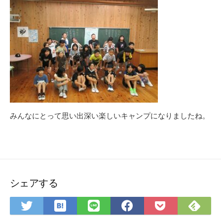
みんなにとって思い出深い楽しいキャンプになりましたね。
シェアする
は
Fee
Twitter
LINE
Facebook
Pocket
て
で
で
で
で
に