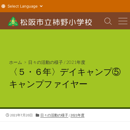
コ
ン
検
メ
索
ニ
テ
切
ュ
ン
り
ー
ツ
替
え
へ
ス
ホーム
>
日々の活動の様子
/
2021年度
キ
〈５・６年〉デイキャンプ⑤
ッ
プ
キャンプファイヤー
公
カ
2021年7月20日
日々の活動の様子
/
2021年度
開
テ
日
ゴ