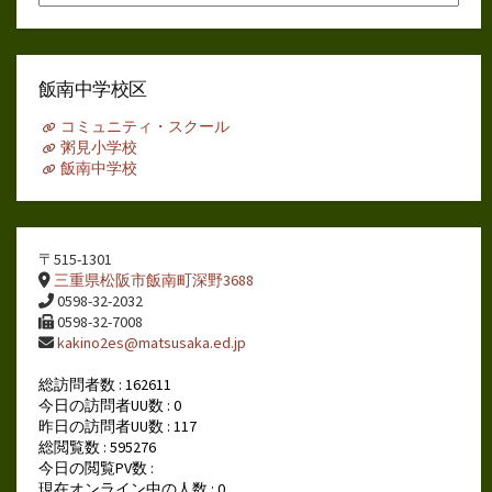
別
ア
ー
カ
イ
飯南中学校区
ブ
コミュニティ・スクール
粥見小学校
飯南中学校
〒515-1301
三重県松阪市飯南町深野3688
0598-32-2032
0598-32-7008
kakino2es@matsusaka.ed.jp
総訪問者数 : 162611
今日の訪問者UU数 : 0
昨日の訪問者UU数 : 117
総閲覧数 : 595276
今日の閲覧PV数 :
現在オンライン中の人数 : 0