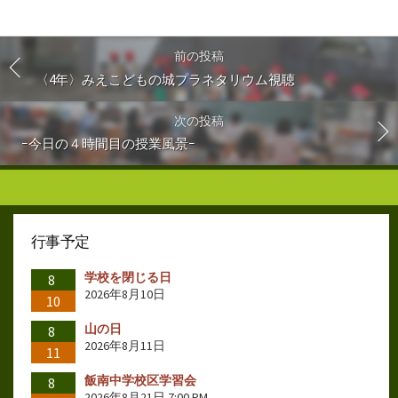
前の投稿
〈4年〉みえこどもの城プラネタリウム視聴
次の投稿
ｰ今日の４時間目の授業風景ｰ
行事予定
学校を閉じる日
8
2026年8月10日
10
山の日
8
2026年8月11日
11
飯南中学校区学習会
8
2026年8月21日 7:00 PM