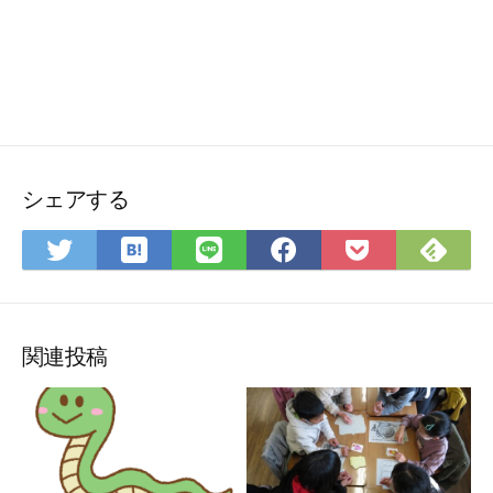
シェアする
は
Fee
Twitter
LINE
Facebook
Pocket
て
で
で
で
で
に
な
購
シ
シ
シ
保
ブ
読
ェ
ェ
ェ
存
ッ
ア
ア
ア
関連投稿
ク
マ
ー
ク
に