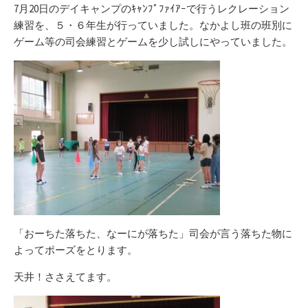
リ
7月20日のデイキャンプのｷｬﾝﾌﾟﾌｧｲｱｰで行うレクレーション
ー
練習を、５・６年生が行っていました。なかよし班の班別に
ゲーム等の司会練習とゲームを少し試しにやっていました。
「おーちた落ちた、なーにが落ちた」司会が言う落ちた物に
よってポーズをとります。
天井！ささえてます。