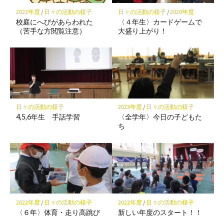
保
2022年度
/
日々の活動の様子
日々の活動の様子
/
2020年度
存
校庭にへびがあらわれた
〈４年生〉カードゲームで
（苦手な方閲覧注意）
大盛り上がり！
日々の活動の様子
2023年度
/
日々の活動の様子
4,5,6年生 手話学習
〈全学年〉今日の子どもた
ち
2022年度
/
日々の活動の様子
2022年度
/
日々の活動の様子
〈６年〉体育・走り高跳び
新しい年度のスタート！！