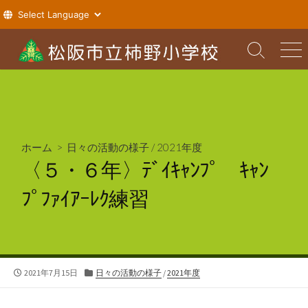
コ
ン
検
メ
索
ニ
テ
切
ュ
ン
り
ー
ツ
替
え
へ
ス
ホーム
>
日々の活動の様子
/
2021年度
キ
〈５・６年〉ﾃﾞｲｷｬﾝﾌﾟ ｷｬﾝ
ッ
プ
ﾌﾟﾌｧｲｱｰﾚｸ練習
公
カ
2021年7月15日
日々の活動の様子
/
2021年度
開
テ
日
ゴ