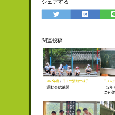
シェアする
は
Twitter
て
で
な
シ
ブ
ェ
ッ
ア
関連投稿
ク
マ
ー
ク
に
保
存
2022年度
/
日々の活動の様子
日々の
運動会総練習
（2年
に有