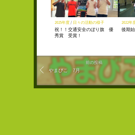
2025年度
/
日々の活動の様子
2022年
祝！！交通安全のぼり旗 優
後期
秀賞 受賞！
前の投稿
やまびこ 7月