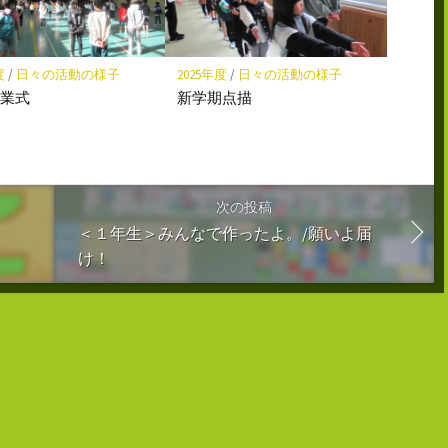
度
/
日々の活動の様子
2025年度
/
日々の活動の様子
始業式
新学期点描
次の投稿
＜１年生＞みんなで作ったよ。/願いよ届
け！