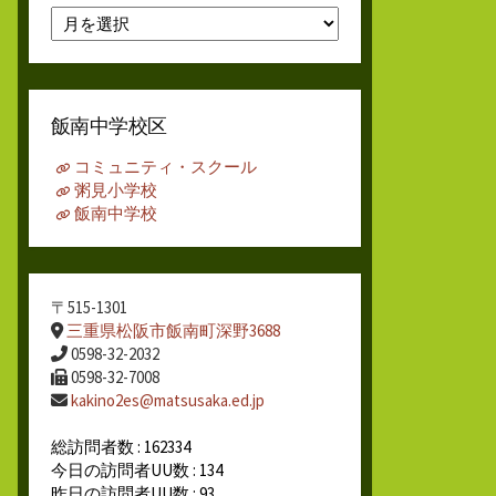
月
別
ア
ー
カ
飯南中学校区
イ
ブ
コミュニティ・スクール
粥見小学校
飯南中学校
〒515-1301
三重県松阪市飯南町深野3688
0598-32-2032
0598-32-7008
kakino2es@matsusaka.ed.jp
総訪問者数 : 162334
今日の訪問者UU数 : 134
昨日の訪問者UU数 : 93