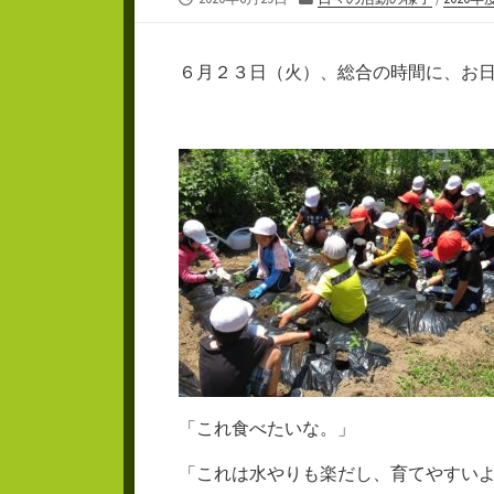
開
テ
日
ゴ
リ
６月２３日（火）、総合の時間に、お
ー
「これ食べたいな。」
「これは水やりも楽だし、育てやすい