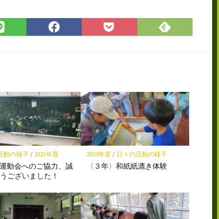
Feedly
LINE
Facebook
Pocket
で
で
で
に
購
シ
シ
保
読
ェ
ェ
存
ア
ア
活動の様子
/
2021年度
2023年度
/
日々の活動の様子
)運動会へのご協力、誠
〈３年〉和紙紙漉き体験
難うございました！