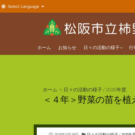
コ
ン
テ
ン
2026年度
ツ
ホーム
お知らせ
日々の活動の様子
行
へ
2025年度
ス
2024年度
キ
ッ
プ
ホーム
>
日々の活動の様子
/
2020年度
＜４年＞野菜の苗を植
公
カ
2020年6月29日
日々の活動の様子
/
2020年