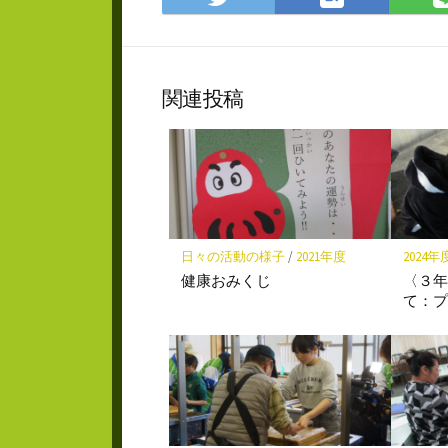
て
で
な
シ
ブ
ェ
ッ
ア
関連投稿
ク
マ
ー
ク
に
保
存
日々の活動の様子
/
2021年度
2024年
健康おみくじ
〈３
て：