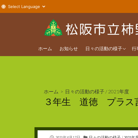
コ
ン
テ
ン
2026年度
ツ
ホーム
お知らせ
日々の活動の様子
行
へ
2025年度
ス
2024年度
キ
ッ
プ
ホーム
>
日々の活動の様子
/
2021年度
３年生 道徳 プラス
公
カ
2021年4月17日
日々の活動の様子
/
2021年