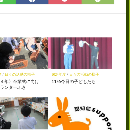
で
で
で
に
購
シ
シ
保
読
ェ
ェ
存
ア
ア
度
/
日々の活動の様子
2024年度
/
日々の活動の様子
年４年〉卒業式に向け
11/6今日の子どもたち
プランターふき