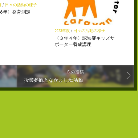
度
/
日々の活動の様子
6年〉発育測定
2023年度
/
日々の活動の様子
〈３年４年〉認知症キッズサ
ポーター養成講座
次の投稿
授業参観となかよし班活動