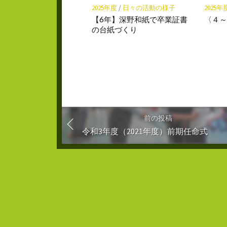
2025年度
/
日々の活動の様子
2025年
【6年】深野和紙で卒業証書
〈４～
の台紙づくり
前の投稿
令和3年度（2021年度）前期任命式