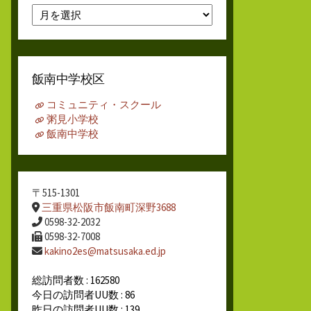
月
別
ア
ー
カ
飯南中学校区
イ
ブ
コミュニティ・スクール
粥見小学校
飯南中学校
〒515-1301
三重県松阪市飯南町深野3688
0598-32-2032
0598-32-7008
kakino2es@matsusaka.ed.jp
総訪問者数 : 162580
今日の訪問者UU数 : 86
昨日の訪問者UU数 : 139