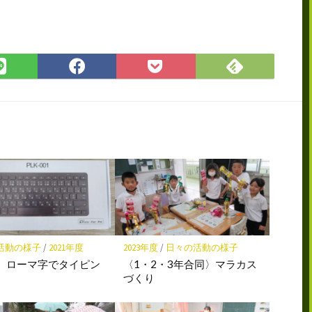
Feedly
LINE
Facebook
Pocket
で
で
で
に
購
シ
シ
保
読
ェ
ェ
存
ア
ア
活動の様子
/
2021年度
2023年度
/
日々の活動の様子
〉ローマ字でタイピン
〈1・2・3年合同〉マラカス
づくり