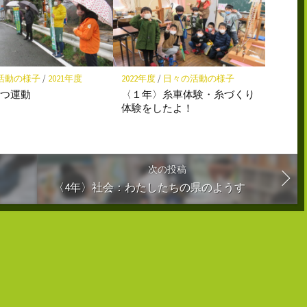
活動の様子
/
2021年度
2022年度
/
日々の活動の様子
さつ運動
〈１年〉糸車体験・糸づくり
体験をしたよ！
次の投稿
〈4年〉社会：わたしたちの県のようす