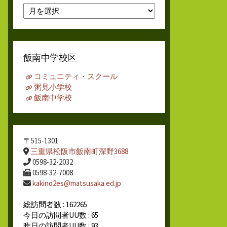
月
別
ア
ー
カ
飯南中学校区
イ
ブ
コミュニティ・スクール
粥見小学校
飯南中学校
〒515-1301
三重県松阪市飯南町深野3688
0598-32-2032
0598-32-7008
kakino2es@matsusaka.ed.jp
総訪問者数 : 162265
今日の訪問者UU数 : 65
昨日の訪問者UU数 : 93