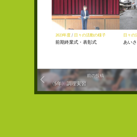
2023年度
/
日々の活動の様子
日々の
前期終業式・表彰式
あい
前の投稿
〈5年〉調理実習