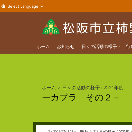
コ
ン
テ
ン
2026年度
ツ
ホーム
お知らせ
日々の活動の様子
行
へ
2025年度
ス
2024年度
キ
ッ
プ
ホーム
>
日々の活動の様子
/
2021年度
ーカプラ その２－
公
カ
2021年5月28日
日々の活動の様子
/
2021年