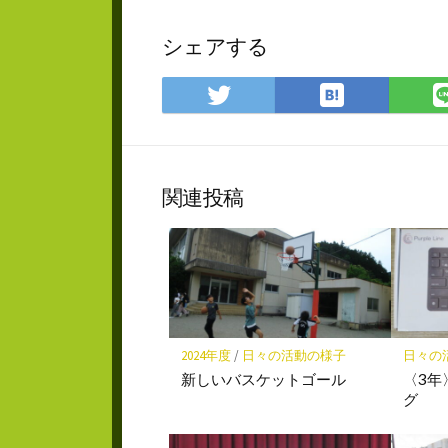
シェアする
は
Twitter
て
で
な
シ
ブ
ェ
ッ
ア
関連投稿
ク
マ
ー
ク
に
保
存
2024年度
/
日々の活動の様子
日々の
新しいバスケットゴール
〈3年
グ