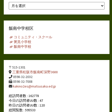
月
別
ア
ー
カ
イ
飯南中学校区
ブ
コミュニティ・スクール
粥見小学校
飯南中学校
〒515-1301
三重県松阪市飯南町深野3688
0598-32-2032
0598-32-7008
kakino2es@matsusaka.ed.jp
総訪問者数 : 162778
今日の訪問者UU数 : 47
昨日の訪問者UU数 : 120
総閲覧数 : 595533