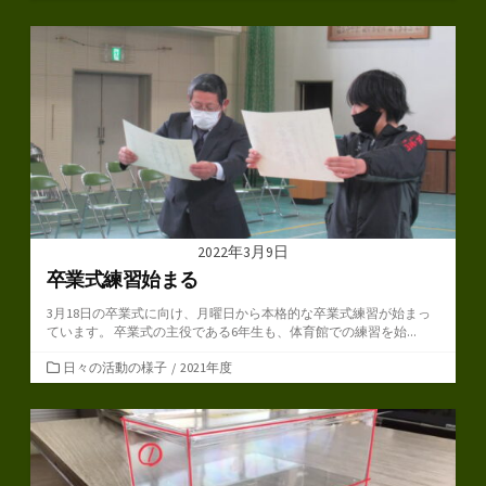
テ
ゴ
リ
ー
2022年3月9日
卒業式練習始まる
3月18日の卒業式に向け、月曜日から本格的な卒業式練習が始まっ
ています。 卒業式の主役である6年生も、体育館での練習を始...
カ
日々の活動の様子
/
2021年度
テ
ゴ
リ
ー