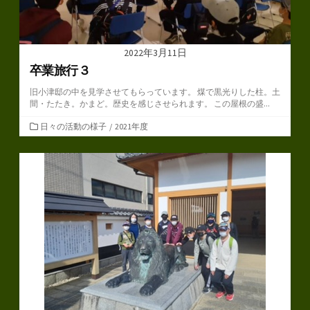
2022年3月11日
卒業旅行３
旧小津邸の中を見学させてもらっています。 煤で黒光りした柱。土
間・たたき。かまど。歴史を感じさせられます。 この屋根の盛...
カ
日々の活動の様子
/
2021年度
テ
ゴ
リ
ー