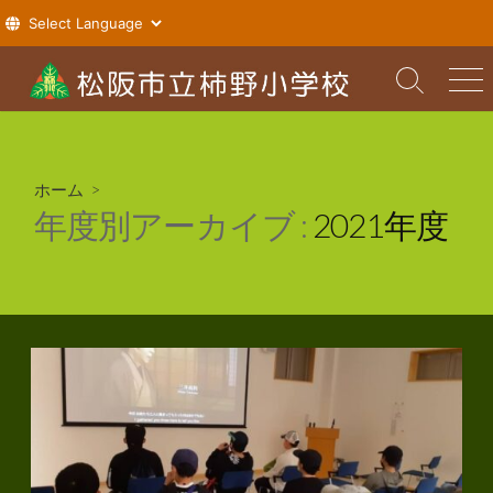
コ
ン
検
メ
索
ニ
テ
切
ュ
ン
り
ー
ツ
替
ホーム
>
え
へ
年度別アーカイブ :
2021年度
ス
キ
ッ
プ