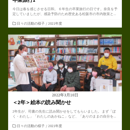
今日は春を感じさせる日和。 ６年生の卒業旅行の日です。奈良を予
定していましたが、感染予防のため歴史ある松阪市の市内散策と...
カ
日々の活動の様子
/
2021年度
テ
ゴ
リ
ー
2022年3月10日
＜2年＞絵本の読み聞かせ
2年生が、司書の先生に読み聞かせをしてもらいました。 まず「ぼ
く・わたし」「わたしのあかねこ」など、「ありのままの自分を...
カ
日々の活動の様子
/
2021年度