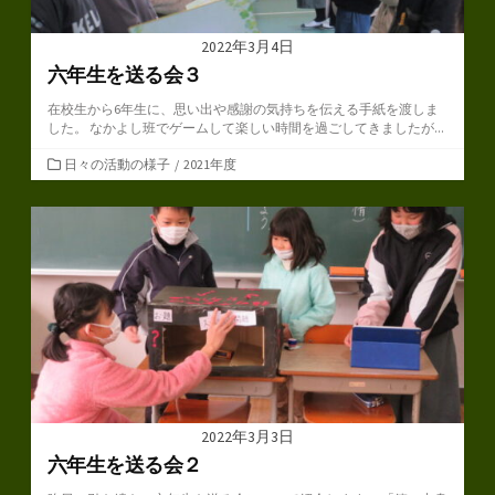
2022年3月4日
六年生を送る会３
在校生から6年生に、思い出や感謝の気持ちを伝える手紙を渡しま
した。 なかよし班でゲームして楽しい時間を過ごしてきましたが...
カ
日々の活動の様子
/
2021年度
テ
ゴ
リ
ー
2022年3月3日
六年生を送る会２