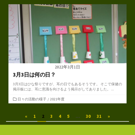
ゴ
リ
ー
2022年3月1日
3月3日は何の日？
3月3日はひな祭りですが、耳の日でもあるそうです。 そこで保健の
掲示板には、耳に意識を向けるよう掲示がしてありました。 ...
カ
日々の活動の様子
/
2021年度
テ
ゴ
投
«
1
2
3
4
5
…
30
31
»
リ
ー
稿
ナ