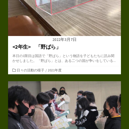
2022年3月7日
<2年生> 「野ばら」
本日の1限目は国語で「野ばら」という物語を子どもたちに読み聞
かせしました。 「野ばら」とは、ある二つの国が争いをしている...
カ
日々の活動の様子
/
2021年度
テ
ゴ
リ
ー