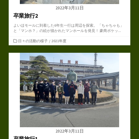
2022年3月11日
卒業旅行2
よいほモールに到着した6年生一行は周辺を探索。 「ちゃちゃも」
と「マンホ？」の絵が描かれたマンホールを発見！ 豪商ポケッ...
カ
日々の活動の様子
/
2021年度
テ
ゴ
リ
ー
2022年3月11日
卒業旅行1