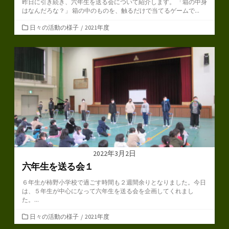
昨日に引き続き、六年生を送る会について紹介します。 「箱の中身
はなんだろな？」 箱の中のものを、触るだけで当てるゲームで...
カ
日々の活動の様子
/
2021年度
テ
ゴ
リ
ー
2022年3月2日
六年生を送る会１
６年生が柿野小学校で過ごす時間も２週間余りとなりました。今日
は、５年生が中心になって六年生を送る会を企画してくれまし
た。...
カ
日々の活動の様子
/
2021年度
テ