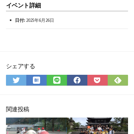
イベント詳細
日付:
2025年6月26日
シェアする
は
Fee
Twitter
LINE
Facebook
Pocket
て
で
で
で
で
に
な
購
シ
シ
シ
保
ブ
読
ェ
ェ
ェ
存
ッ
ア
ア
ア
関連投稿
ク
マ
ー