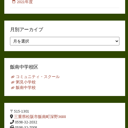
2021年度
月別アーカイブ
月
別
ア
ー
カ
イ
飯南中学校区
ブ
コミュニティ・スクール
粥見小学校
飯南中学校
〒515-1301
三重県松阪市飯南町深野3688
0598-32-2032
0598-32-7008