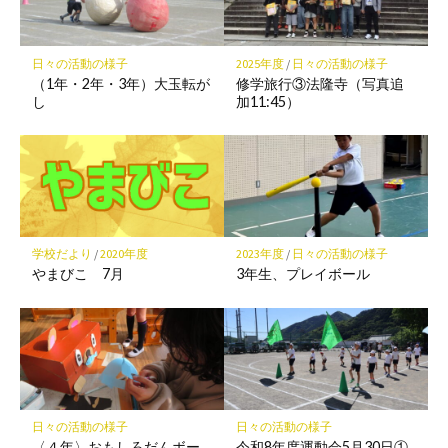
ク
に
保
日々の活動の様子
2025年度
/
日々の活動の様子
存
（1年・2年・3年）大玉転が
修学旅行③法隆寺（写真追
し
加11:45）
学校だより
/
2020年度
2023年度
/
日々の活動の様子
やまびこ 7月
3年生、プレイボール
日々の活動の様子
日々の活動の様子
〈４年〉おもしろだんボー
令和8年度運動会5月30日①